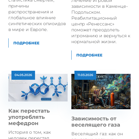
статистика смертей,
Лечение игровой
причины
зависимости в Каменце-
распространения и
Подольском.
глобальное влияние
Реабилитационный
синтетических опиоидов
центр «Ренессанс»
в мире и Европе.
поможет преодолеть
игроманию и вернуться к
нормальной жизни.
ПОДРОБНЕЕ
ПОДРОБНЕЕ
04.05.2026
11.03.2026
Как перестать
употреблять
Зависимость от
мефедрон
веселящего газа
История о том, как
Веселящий газ: как он
человек перестал