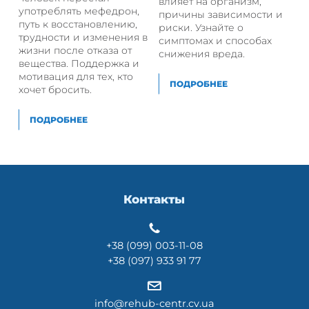
влияет на организм,
употреблять мефедрон,
причины зависимости и
путь к восстановлению,
риски. Узнайте о
трудности и изменения в
симптомах и способах
жизни после отказа от
снижения вреда.
вещества. Поддержка и
мотивация для тех, кто
ПОДРОБНЕЕ
хочет бросить.
ПОДРОБНЕЕ
Контакты
+38 (099) 003-11-08
+38 (097) 933 91 77
info@rehub-centr.cv.ua