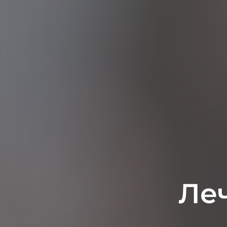
Леч
Ле
У