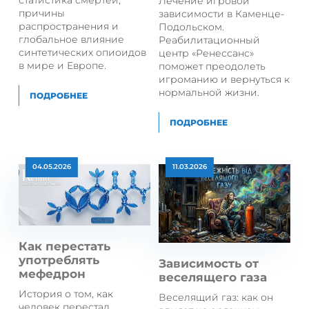
статистика смертей,
Лечение игровой
причины
зависимости в Каменце-
распространения и
Подольском.
глобальное влияние
Реабилитационный
синтетических опиоидов
центр «Ренессанс»
в мире и Европе.
поможет преодолеть
игроманию и вернуться к
нормальной жизни.
ПОДРОБНЕЕ
ПОДРОБНЕЕ
04.05.2026
11.03.2026
Как перестать
употреблять
Зависимость от
мефедрон
веселящего газа
История о том, как
Веселящий газ: как он
человек перестал