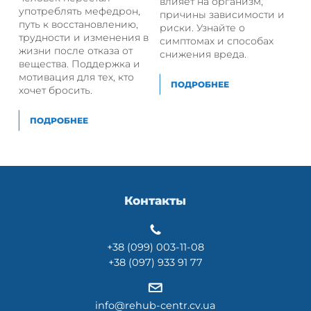
влияет на организм,
употреблять мефедрон,
причины зависимости и
путь к восстановлению,
риски. Узнайте о
трудности и изменения в
симптомах и способах
жизни после отказа от
снижения вреда.
вещества. Поддержка и
мотивация для тех, кто
ПОДРОБНЕЕ
хочет бросить.
ПОДРОБНЕЕ
Контакты
+38 (099) 003-11-08
+38 (097) 933 91 77
info@rehub-centr.cv.ua