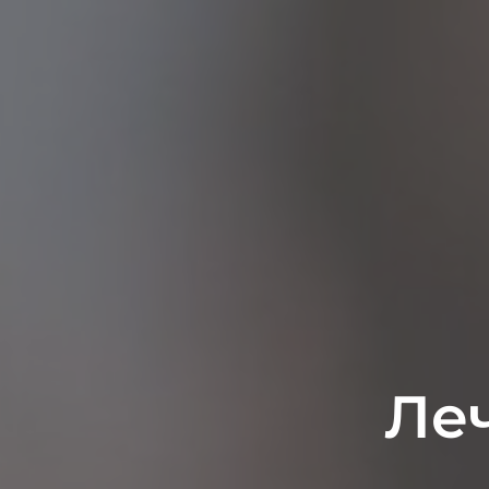
Леч
Ле
У