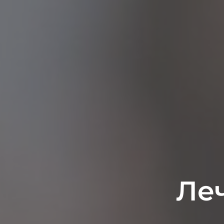
Леч
Ле
У