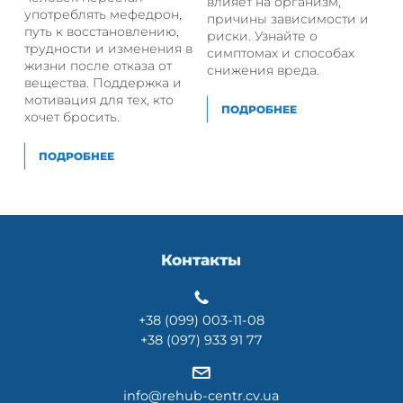
влияет на организм,
употреблять мефедрон,
причины зависимости и
путь к восстановлению,
риски. Узнайте о
трудности и изменения в
симптомах и способах
жизни после отказа от
снижения вреда.
вещества. Поддержка и
мотивация для тех, кто
ПОДРОБНЕЕ
хочет бросить.
ПОДРОБНЕЕ
Контакты
+38 (099) 003-11-08
+38 (097) 933 91 77
info@rehub-centr.cv.ua