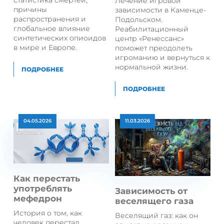
статистика смертей,
Лечение игровой
причины
зависимости в Каменце-
распространения и
Подольском.
глобальное влияние
Реабилитационный
синтетических опиоидов
центр «Ренессанс»
в мире и Европе.
поможет преодолеть
игроманию и вернуться к
нормальной жизни.
ПОДРОБНЕЕ
ПОДРОБНЕЕ
04.05.2026
11.03.2026
Как перестать
употреблять
Зависимость от
мефедрон
веселящего газа
История о том, как
Веселящий газ: как он
человек перестал