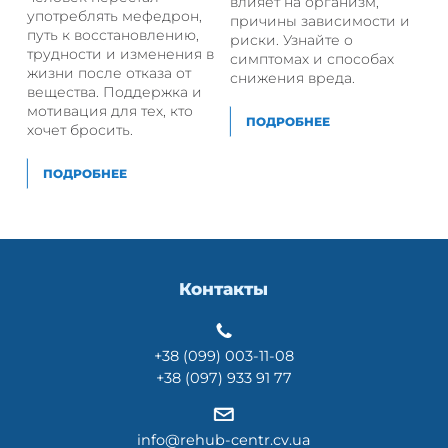
влияет на организм,
употреблять мефедрон,
причины зависимости и
путь к восстановлению,
риски. Узнайте о
трудности и изменения в
симптомах и способах
жизни после отказа от
снижения вреда.
вещества. Поддержка и
мотивация для тех, кто
ПОДРОБНЕЕ
хочет бросить.
ПОДРОБНЕЕ
Контакты
+38 (099) 003-11-08
+38 (097) 933 91 77
info@rehub-centr.cv.ua