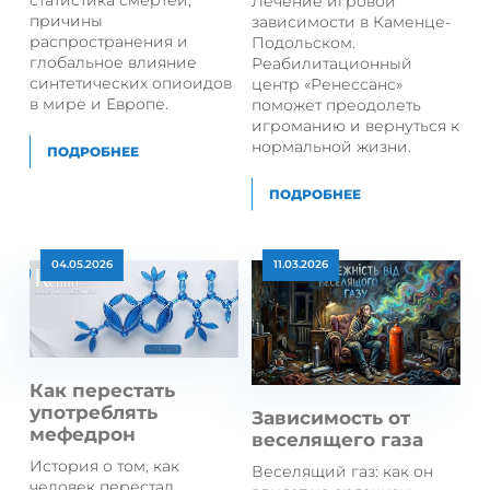
статистика смертей,
Лечение игровой
причины
зависимости в Каменце-
распространения и
Подольском.
глобальное влияние
Реабилитационный
синтетических опиоидов
центр «Ренессанс»
в мире и Европе.
поможет преодолеть
игроманию и вернуться к
нормальной жизни.
ПОДРОБНЕЕ
ПОДРОБНЕЕ
04.05.2026
11.03.2026
Как перестать
употреблять
Зависимость от
мефедрон
веселящего газа
История о том, как
Веселящий газ: как он
человек перестал