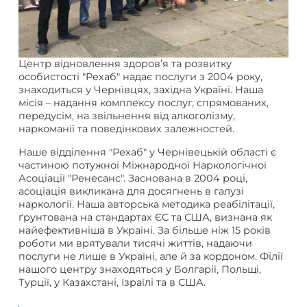
Центр відновлення здоров’я та розвитку
особистості "Рехаб" надає послуги з 2004 року,
знаходиться у Чернівцях, західна Україні. Наша
місія – надання комплексу послуг, спрямованих,
передусім, на звільнення від алкоголізму,
наркоманії та поведінкових залежностей.
Наше відділення "Рехаб" у Чернівецькій області є
частиною потужної Міжнародної Наркологічної
Асоціації "Ренесанс". Заснована в 2004 році,
асоціація викликана для досягнень в галузі
наркології. Наша авторська методика реабілітації,
ґрунтована на стандартах ЄС та США, визнана як
найефективніша в Україні. За більше ніж 15 років
роботи ми врятували тисячі життів, надаючи
послуги не лише в Україні, але й за кордоном. Філії
нашого центру знаходяться у Болгарії, Польщі,
Турції, у Казахстані, Ізраїлі та в США.