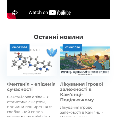
Останні новини
08.06.2026
02.06.2026
Фентаніл – епідемія
Лікування ігрової
сучасності
залежності в
Кам’янці-
Фентанілова епідемія:
Подільському
статистика смертей,
причини поширення та
Лікування ігрової
глобальний вплив
залежності в Кам’янці-
синтетичних опіоїдів у