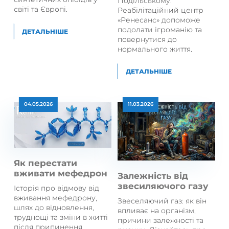
Подільському.
світі та Європі.
Реабілітаційний центр
«Ренесанс» допоможе
подолати ігроманію та
ДЕТАЛЬНІШЕ
повернутися до
нормального життя.
ДЕТАЛЬНІШЕ
04.05.2026
11.03.2026
Як перестати
вживати мефедрон
Залежність від
звесиляючого газу
Історія про відмову від
вживання мефедрону,
Звеселяючий газ: як він
шлях до відновлення,
впливає на організм,
труднощі та зміни в житті
причини залежності та
після припинення