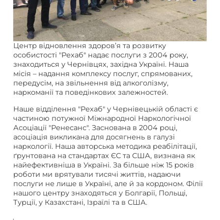
Центр відновлення здоров’я та розвитку
особистості "Рехаб" надає послуги з 2004 року,
знаходиться у Чернівцях, західна Україні. Наша
місія – надання комплексу послуг, спрямованих,
передусім, на звільнення від алкоголізму,
наркоманії та поведінкових залежностей.
Наше відділення "Рехаб" у Чернівецькій області є
частиною потужної Міжнародної Наркологічної
Асоціації "Ренесанс". Заснована в 2004 році,
асоціація викликана для досягнень в галузі
наркології. Наша авторська методика реабілітації,
ґрунтована на стандартах ЄС та США, визнана як
найефективніша в Україні. За більше ніж 15 років
роботи ми врятували тисячі життів, надаючи
послуги не лише в Україні, але й за кордоном. Філії
нашого центру знаходяться у Болгарії, Польщі,
Турції, у Казахстані, Ізраїлі та в США.