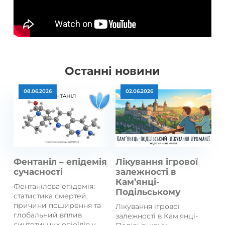
Останні новини
08.06.2026
02.06.2026
Фентаніл – епідемія
Лікування ігрової
сучасності
залежності в
Кам’янці-
Фентанілова епідемія:
Подільському
статистика смертей,
причини поширення та
Лікування ігрової
глобальний вплив
залежності в Кам’янці-
синтетичних опіоїдів у