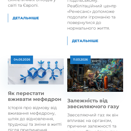
Подільському.
світі та Європі.
Реабілітаційний центр
«Ренесанс» допоможе
подолати ігроманію та
ДЕТАЛЬНІШЕ
повернутися до
нормального життя.
ДЕТАЛЬНІШЕ
04.05.2026
11.03.2026
Як перестати
вживати мефедрон
Залежність від
звесиляючого газу
Історія про відмову від
вживання мефедрону,
Звеселяючий газ: як він
шлях до відновлення,
впливає на організм,
труднощі та зміни в житті
причини залежності та
після припинення