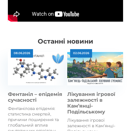
Останні новини
08.06.2026
02.06.2026
Фентаніл – епідемія
Лікування ігрової
сучасності
залежності в
Кам’янці-
Фентанілова епідемія:
Подільському
статистика смертей,
причини поширення та
Лікування ігрової
глобальний вплив
залежності в Кам’янці-
синтетичних опіоїдів у