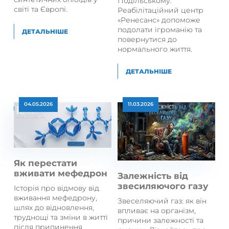
Подільському.
світі та Європі.
Реабілітаційний центр
«Ренесанс» допоможе
подолати ігроманію та
ДЕТАЛЬНІШЕ
повернутися до
нормального життя.
ДЕТАЛЬНІШЕ
04.05.2026
11.03.2026
Як перестати
вживати мефедрон
Залежність від
звесиляючого газу
Історія про відмову від
вживання мефедрону,
Звеселяючий газ: як він
шлях до відновлення,
впливає на організм,
труднощі та зміни в житті
причини залежності та
після припинення