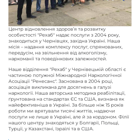
Центр відновлення здоров’я та розвитку
особистості "Рехаб" надає послуги з 2004 року,
знаходиться у Чернівцях, західна Україні. Наша
місія – надання комплексу послуг, спрямованих,
передусім, на звільнення від алкоголізму,
наркоманії та поведінкових залежностей.
Наше відділення "Рехаб" у Чернівецькій області є
частиною потужної Міжнародної Наркологічної
Асоціації "Ренесанс". Заснована в 2004 році,
асоціація викликана для досягнень в галузі
наркології. Наша авторська методика реабілітації,
ґрунтована на стандартах ЄС та США, визнана як
найефективніша в Україні. За більше ніж 15 років
роботи ми врятували тисячі життів, надаючи
послуги не лише в Україні, але й за кордоном. Філії
нашого центру знаходяться у Болгарії, Польщі,
Турції, у Казахстані, Ізраїлі та в США.