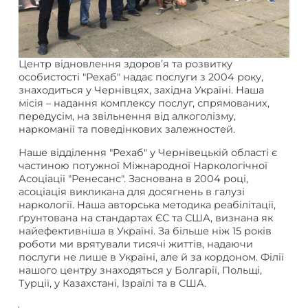
Центр відновлення здоров’я та розвитку
особистості "Рехаб" надає послуги з 2004 року,
знаходиться у Чернівцях, західна Україні. Наша
місія – надання комплексу послуг, спрямованих,
передусім, на звільнення від алкоголізму,
наркоманії та поведінкових залежностей.
Наше відділення "Рехаб" у Чернівецькій області є
частиною потужної Міжнародної Наркологічної
Асоціації "Ренесанс". Заснована в 2004 році,
асоціація викликана для досягнень в галузі
наркології. Наша авторська методика реабілітації,
ґрунтована на стандартах ЄС та США, визнана як
найефективніша в Україні. За більше ніж 15 років
роботи ми врятували тисячі життів, надаючи
послуги не лише в Україні, але й за кордоном. Філії
нашого центру знаходяться у Болгарії, Польщі,
Турції, у Казахстані, Ізраїлі та в США.