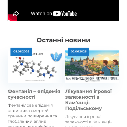
Останні новини
08.06.2026
02.06.2026
Фентаніл – епідемія
Лікування ігрової
сучасності
залежності в
Кам’янці-
Фентанілова епідемія:
Подільському
статистика смертей,
причини поширення та
Лікування ігрової
глобальний вплив
залежності в Кам’янці-
синтетичних опіоїдів у