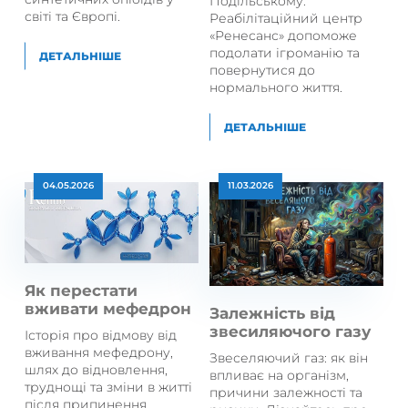
Подільському.
світі та Європі.
Реабілітаційний центр
«Ренесанс» допоможе
подолати ігроманію та
ДЕТАЛЬНІШЕ
повернутися до
нормального життя.
ДЕТАЛЬНІШЕ
04.05.2026
11.03.2026
Як перестати
вживати мефедрон
Залежність від
звесиляючого газу
Історія про відмову від
вживання мефедрону,
Звеселяючий газ: як він
шлях до відновлення,
впливає на організм,
труднощі та зміни в житті
причини залежності та
після припинення