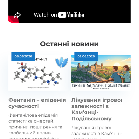
Останні новини
08.06.2026
02.06.2026
Фентаніл – епідемія
Лікування ігрової
сучасності
залежності в
Кам’янці-
Фентанілова епідемія:
Подільському
статистика смертей,
причини поширення та
Лікування ігрової
глобальний вплив
залежності в Кам’янці-
синтетичних опіоїдів у