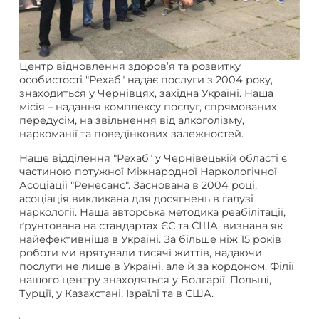
Центр відновлення здоров’я та розвитку
особистості "Рехаб" надає послуги з 2004 року,
знаходиться у Чернівцях, західна Україні. Наша
місія – надання комплексу послуг, спрямованих,
передусім, на звільнення від алкоголізму,
наркоманії та поведінкових залежностей.
Наше відділення "Рехаб" у Чернівецькій області є
частиною потужної Міжнародної Наркологічної
Асоціації "Ренесанс". Заснована в 2004 році,
асоціація викликана для досягнень в галузі
наркології. Наша авторська методика реабілітації,
ґрунтована на стандартах ЄС та США, визнана як
найефективніша в Україні. За більше ніж 15 років
роботи ми врятували тисячі життів, надаючи
послуги не лише в Україні, але й за кордоном. Філії
нашого центру знаходяться у Болгарії, Польщі,
Турції, у Казахстані, Ізраїлі та в США.