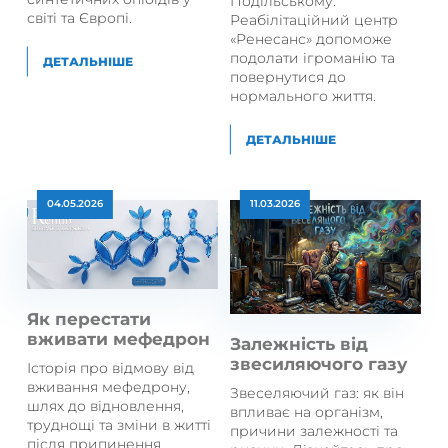
Подільському.
світі та Європі.
Реабілітаційний центр
«Ренесанс» допоможе
подолати ігроманію та
ДЕТАЛЬНІШЕ
повернутися до
нормального життя.
ДЕТАЛЬНІШЕ
04.05.2026
11.03.2026
Як перестати
вживати мефедрон
Залежність від
звесиляючого газу
Історія про відмову від
вживання мефедрону,
Звеселяючий газ: як він
шлях до відновлення,
впливає на організм,
труднощі та зміни в житті
причини залежності та
після припинення