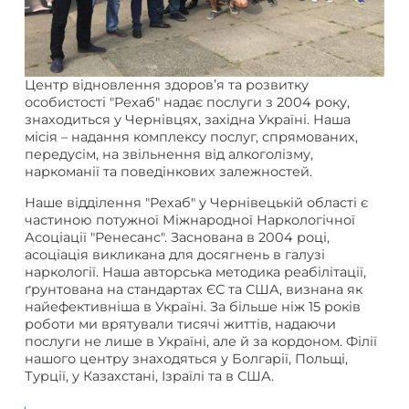
Центр відновлення здоров’я та розвитку
особистості "Рехаб" надає послуги з 2004 року,
знаходиться у Чернівцях, західна Україні. Наша
місія – надання комплексу послуг, спрямованих,
передусім, на звільнення від алкоголізму,
наркоманії та поведінкових залежностей.
Наше відділення "Рехаб" у Чернівецькій області є
частиною потужної Міжнародної Наркологічної
Асоціації "Ренесанс". Заснована в 2004 році,
асоціація викликана для досягнень в галузі
наркології. Наша авторська методика реабілітації,
ґрунтована на стандартах ЄС та США, визнана як
найефективніша в Україні. За більше ніж 15 років
роботи ми врятували тисячі життів, надаючи
послуги не лише в Україні, але й за кордоном. Філії
нашого центру знаходяться у Болгарії, Польщі,
Турції, у Казахстані, Ізраїлі та в США.