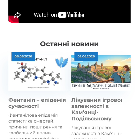
Останні новини
08.06.2026
02.06.2026
Фентаніл – епідемія
Лікування ігрової
сучасності
залежності в
Кам’янці-
Фентанілова епідемія:
Подільському
статистика смертей,
причини поширення та
Лікування ігрової
глобальний вплив
залежності в Кам’янці-
синтетичних опіоїдів у