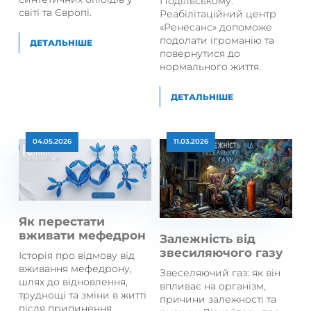
Подільському.
світі та Європі.
Реабілітаційний центр
«Ренесанс» допоможе
подолати ігроманію та
ДЕТАЛЬНІШЕ
повернутися до
нормального життя.
ДЕТАЛЬНІШЕ
04.05.2026
11.03.2026
Як перестати
вживати мефедрон
Залежність від
звесиляючого газу
Історія про відмову від
вживання мефедрону,
Звеселяючий газ: як він
шлях до відновлення,
впливає на організм,
труднощі та зміни в житті
причини залежності та
після припинення