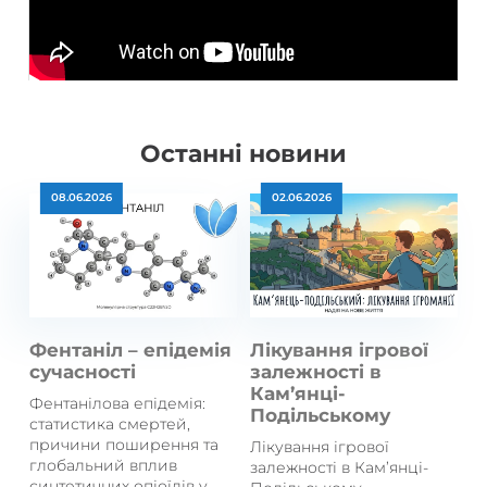
Останні новини
08.06.2026
02.06.2026
Фентаніл – епідемія
Лікування ігрової
сучасності
залежності в
Кам’янці-
Фентанілова епідемія:
Подільському
статистика смертей,
причини поширення та
Лікування ігрової
глобальний вплив
залежності в Кам’янці-
синтетичних опіоїдів у