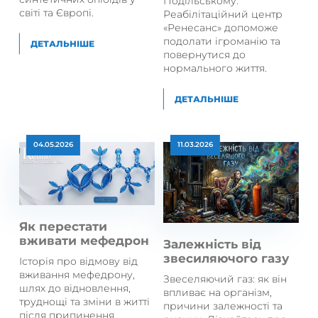
Подільському.
світі та Європі.
Реабілітаційний центр
«Ренесанс» допоможе
подолати ігроманію та
ДЕТАЛЬНІШЕ
повернутися до
нормального життя.
ДЕТАЛЬНІШЕ
04.05.2026
11.03.2026
Як перестати
вживати мефедрон
Залежність від
звесиляючого газу
Історія про відмову від
вживання мефедрону,
Звеселяючий газ: як він
шлях до відновлення,
впливає на організм,
труднощі та зміни в житті
причини залежності та
після припинення