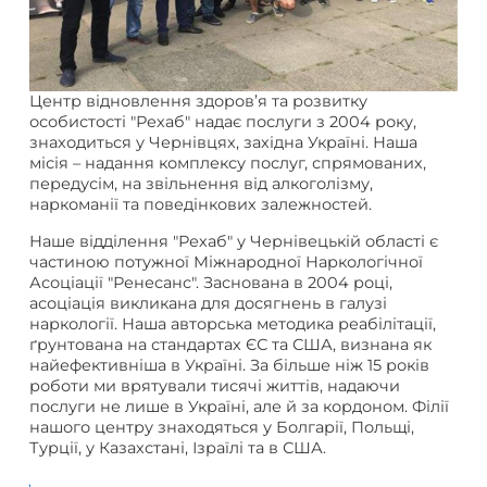
Центр відновлення здоров’я та розвитку
особистості "Рехаб" надає послуги з 2004 року,
знаходиться у Чернівцях, західна Україні. Наша
місія – надання комплексу послуг, спрямованих,
передусім, на звільнення від алкоголізму,
наркоманії та поведінкових залежностей.
Наше відділення "Рехаб" у Чернівецькій області є
частиною потужної Міжнародної Наркологічної
Асоціації "Ренесанс". Заснована в 2004 році,
асоціація викликана для досягнень в галузі
наркології. Наша авторська методика реабілітації,
ґрунтована на стандартах ЄС та США, визнана як
найефективніша в Україні. За більше ніж 15 років
роботи ми врятували тисячі життів, надаючи
послуги не лише в Україні, але й за кордоном. Філії
нашого центру знаходяться у Болгарії, Польщі,
Турції, у Казахстані, Ізраїлі та в США.