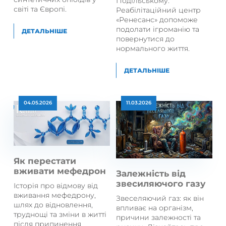
Подільському.
світі та Європі.
Реабілітаційний центр
«Ренесанс» допоможе
подолати ігроманію та
ДЕТАЛЬНІШЕ
повернутися до
нормального життя.
ДЕТАЛЬНІШЕ
04.05.2026
11.03.2026
Як перестати
вживати мефедрон
Залежність від
звесиляючого газу
Історія про відмову від
вживання мефедрону,
Звеселяючий газ: як він
шлях до відновлення,
впливає на організм,
труднощі та зміни в житті
причини залежності та
після припинення