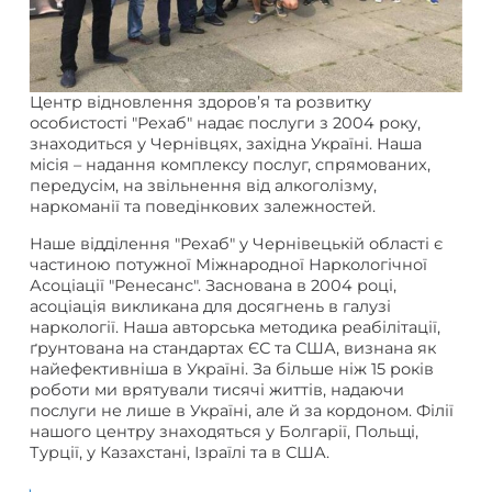
Центр відновлення здоров’я та розвитку
особистості "Рехаб" надає послуги з 2004 року,
знаходиться у Чернівцях, західна Україні. Наша
місія – надання комплексу послуг, спрямованих,
передусім, на звільнення від алкоголізму,
наркоманії та поведінкових залежностей.
Наше відділення "Рехаб" у Чернівецькій області є
частиною потужної Міжнародної Наркологічної
Асоціації "Ренесанс". Заснована в 2004 році,
асоціація викликана для досягнень в галузі
наркології. Наша авторська методика реабілітації,
ґрунтована на стандартах ЄС та США, визнана як
найефективніша в Україні. За більше ніж 15 років
роботи ми врятували тисячі життів, надаючи
послуги не лише в Україні, але й за кордоном. Філії
нашого центру знаходяться у Болгарії, Польщі,
Турції, у Казахстані, Ізраїлі та в США.