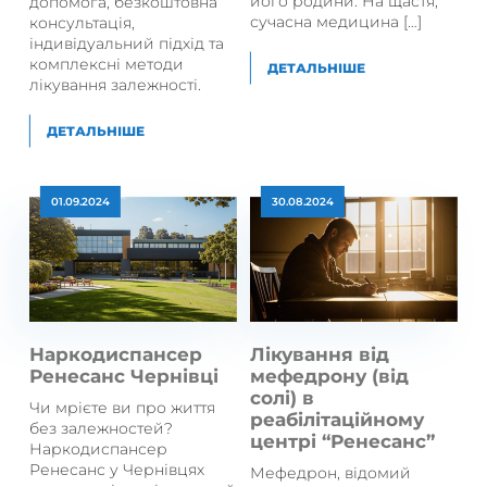
його родини. На щастя,
допомога, безкоштовна
сучасна медицина […]
консультація,
індивідуальний підхід та
комплексні методи
ДЕТАЛЬНІШЕ
лікування залежності.
ДЕТАЛЬНІШЕ
01.09.2024
30.08.2024
Наркодиспансер
Лікування від
Ренесанс Чернівці
мефедрону (від
солі) в
Чи мрієте ви про життя
реабілітаційному
без залежностей?
центрі “Ренесанс”
Наркодиспансер
Ренесанс у Чернівцях
Мефедрон, відомий