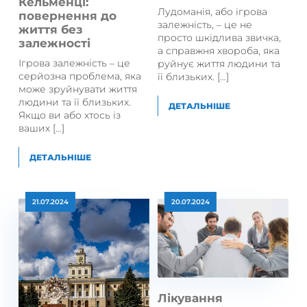
Кельменці:
Лудоманія, або ігрова
повернення до
залежність, – це не
життя без
просто шкідлива звичка,
залежності
а справжня хвороба, яка
Ігрова залежність – це
руйнує життя людини та
серйозна проблема, яка
її близьких. […]
може зруйнувати життя
людини та її близьких.
ДЕТАЛЬНІШЕ
Якщо ви або хтось із
ваших […]
ДЕТАЛЬНІШЕ
21.07.2024
20.07.2024
Лікування