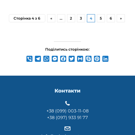
Сторінка 4 з 6
«
...
2
3
4
5
6
»
Поділитись сторінкою:
Viber
Telegram
WhatsApp
Messenger
Facebook
Twitter
Gmail
Skype
Pinterest
LinkedIn
Контакти
+38 (099) 003-11-08
+38 (097) 933 91 77