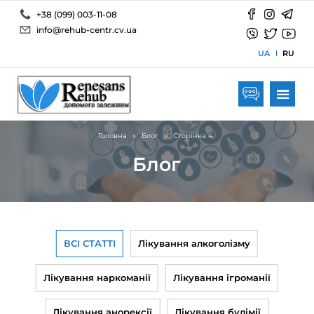
+38 (099) 003-11-08
info@rehub-centr.cv.ua
UA
RU
Головна
»
Блог
»
Сторінка 4
Блог
ВСІ СТАТТІ
Лікування алкоголізму
Лікування наркоманії
Лікування ігроманії
Лікування анорексії
Лікування булімії