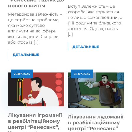
нового життя
Вступ Залежність – це
хвороба, яка торкається
Метадонова залежність –
не лише самої людини, а
це серйозна проблема,
й її родини та близького
яка може суттєво
оточення. Однак, навіть
вплинути на всі сфери
[…]
життя людини. Якщо ви
або хтось із […]
ДЕТАЛЬНІШЕ
ДЕТАЛЬНІШЕ
29.07.2024
28.07.2024
Лікування ігроманії
Лікування лудоманії
в реабілітаційному
в реабілітаційному
центрі “Ренесанс”,
центрі “Ренесанс”