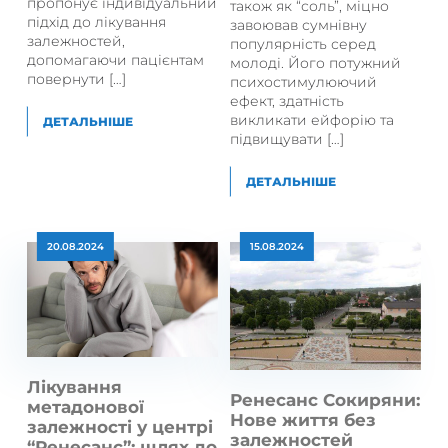
пропонує індивідуальний
також як “соль”, міцно
підхід до лікування
завоював сумнівну
залежностей,
популярність серед
допомагаючи пацієнтам
молоді. Його потужний
повернути […]
психостимулюючий
ефект, здатність
викликати ейфорію та
ДЕТАЛЬНІШЕ
підвищувати […]
ДЕТАЛЬНІШЕ
20.08.2024
15.08.2024
Лікування
Ренесанс Сокиряни:
метадонової
Нове життя без
залежності у центрі
залежностей
“Ренесанс”: шлях до