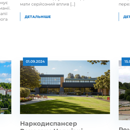
онує
мати серйозний вплив […]
пере
анії.
апії
ДЕТАЛЬНІШЕ
ДЕ
мога
01.09.2024
15
Наркодиспансер
Ре