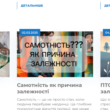
ДЕТАЛЬНІШЕ
ДЕ
02.03.2025
04
Самотність як причина
ПТС
залежності
за
Самотність — це не просто стан, коли
Що т
людина перебуває наодинці. Це глибоке
стре
психологічне відчуття ізоляції, яке може
стан,