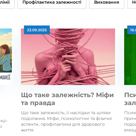
лімії
Профілактика залежності
Виховання
Н
23.09.2025
16
Що таке залежність? Міфи
Пси
та правда
за
Що таке залежність, її наслідки та шляхи
Психо
подолання. Міфи, психологічні та фізичні
прич
нці-
аспекти, профілактика для здорового
подол
р
життя.
емоці