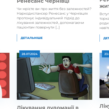
Ренесанс Чернівці
жи
Чи мрієте ви про життя без залежностей?
Наркодиспансер Ренесанс у Чернівцях
Вступ
пропонує індивідуальний підхід до
торка
лікування залежностей, допомагаючи
роди
пацієнтам повернути […]
навіть
ДЕТАЛЬНІШЕ
ДЕ
28.07.2024
23
Лік
Лікування лудоманії в