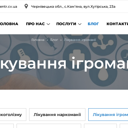
entr.cv.ua
Чернівецька обл., с.Камʼяна, вул.Хутірська, 23а
ГОЛОВНА
ПРО НАС
ПОСЛУГИ
БЛОГ
КОНТАКТ
Головна
Блог
Лікування ігроманії
»
»
кування ігрома
лкоголізму
Лікування наркоманії
Лікування ігром