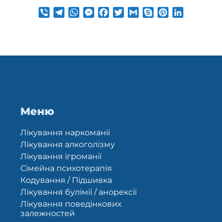
Viber
Telegram
WhatsApp
Messenger
Facebook
Twitter
Gmail
Skype
Pinterest
LinkedIn
Меню
Лікування наркоманії
Лікування алкоголізму
Лікування ігроманії
Сімейна психотерапія
Кодування / Підшивка
Лікування булімії / анорексії
Лікування поведінкових
залежностей