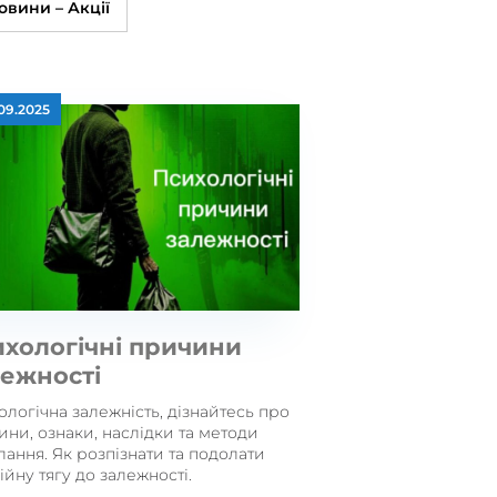
овини – Акції
.09.2025
хологічні причини
лежності
логічна залежність, дізнайтесь про
ини, ознаки, наслідки та методи
ання. Як розпізнати та подолати
йну тягу до залежності.