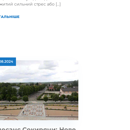
житий сильний стрес або […]
ТАЛЬНІШЕ
.08.2024
несанс Сокиряни: Нове