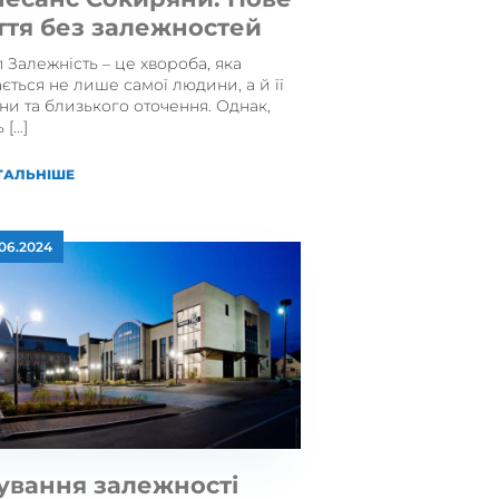
ття без залежностей
 Залежність – це хвороба, яка
ється не лише самої людини, а й її
ни та близького оточення. Однак,
 […]
ТАЛЬНІШЕ
.06.2024
ування залежності