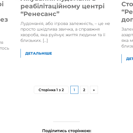
рі
Сто
реабілітаційному центрі
:
“Ре
“Ренесанс”
без
до
Лудоманія, або ігрова залежність, – це не
Залеж
просто шкідлива звичка, а справжня
азар
хвороба, яка руйнує життя людини та її
яка м
близьких. […]
тя
близь
хтось
ДЕТАЛЬНІШЕ
ДЕ
Сторінка 1 з 2
1
2
»
Поділитись сторінкою: