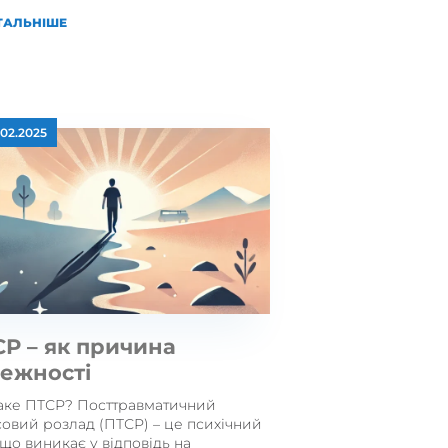
ТАЛЬНІШЕ
.02.2025
Р – як причина
лежності
аке ПТСР? Посттравматичний
совий розлад (ПТСР) – це психічний
 що виникає у відповідь на