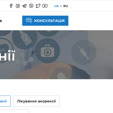
UA
RU
КОНСУЛЬТАЦІЯ
И
нії
анії
Лікування анорексії