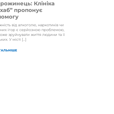
рожинець: Клініка
хаб” пропонує
помогу
ність від алкоголю, наркотиків чи
тних ігор є серйозною проблемою,
оже зруйнувати життя людини та її
ких. У місті […]
ТАЛЬНІШЕ